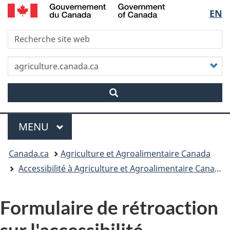
/
Sélec
EN
Skip
Skip
Passer
Government
to
to
à
of
de
R
main
"About
la
Canada
content
this
version
la
site"
HTML
P
simplifiée
v
langu
r
Menu
MENU
PRINCIPAL
Vous
Canada.ca
Agriculture et Agroalimentaire Canada
êtes
Accessibilité à Agriculture et Agroalimentaire Canada
ici
Formulaire de rétroaction
sur l'accessibilité