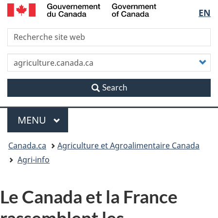
/
Sélec
EN
Skip
Skip
Passer
Government
to
to
à
of
de
R
main
"About
la
Canada
content
this
version
la
site"
HTML
P
simplifiée
v
langu
r
Search
Menu
MENU
PRINCIPAL
Vous
Canada.ca
Agriculture et Agroalimentaire Canada
êtes
Agri-info
ici
Le Canada et la France
rassemblent les