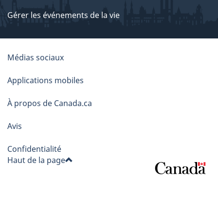
Gérer les événements de la vie
À
Médias sociaux
propos
Applications mobiles
de
À propos de Canada.ca
ce
Avis
site
Confidentialité
Haut de la page