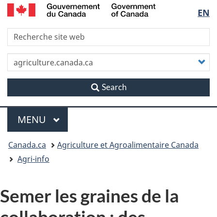
/
Sélec
EN
Skip
Skip
Passer
Government
to
to
à
of
de
R
main
"About
la
Canada
content
this
version
la
site"
HTML
P
simplifiée
v
langu
r
Search
Menu
MENU
PRINCIPAL
Vous
Canada.ca
Agriculture et Agroalimentaire Canada
êtes
Agri-info
ici
Semer les graines de la
collaboration : des