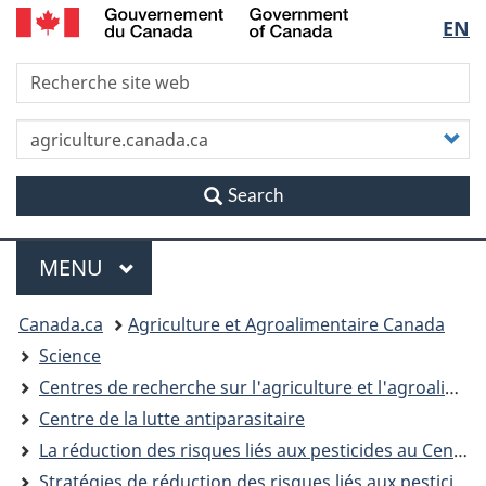
/
Sélec
EN
Skip
Skip
Passer
Government
to
to
à
of
de
R
main
"About
la
Canada
content
this
version
la
site"
HTML
P
simplifiée
v
langu
r
Search
Menu
MENU
PRINCIPAL
Vous
Canada.ca
Agriculture et Agroalimentaire Canada
êtes
Science
Centres de recherche sur l'agriculture et l'agroalimentaire
ici
Centre de la lutte antiparasitaire
La réduction des risques liés aux pesticides au Centre de la lutte antiparasitaire
Stratégies de réduction des risques liés aux pesticides