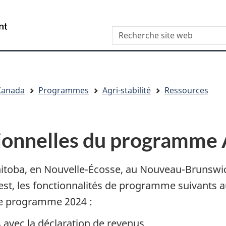
Skip
Skip
Passer
to
to
à
/
Recherche
main
"About
la
Government
content
this
version
of
site"
HTML
Canada
simplifiée
 Canada
Programmes
Agri-stabilité
Ressources
ionnelles du programme A
anitoba, en Nouvelle-Écosse, au Nouveau-Brunswi
st, les fonctionnalités de programme suivants 
e programme 2024 :
avec la déclaration de revenus