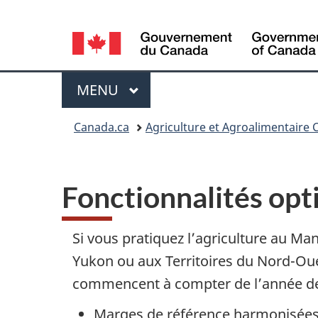
Sélection
de
Menu
la
MENU
PRINCIPAL
langue
Vous
Canada.ca
Agriculture et Agroalimentaire
êtes
ici
Fonctionnalités opt
Si vous pratiquez l’agriculture au M
Yukon ou aux Territoires du Nord-Oue
commencent à compter de l’année d
Marges de référence harmonisées 