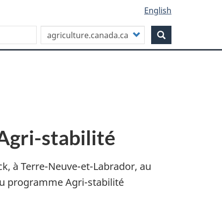
English
Personnaliser
Search
votre
recherche
gri-stabilité
ck, à Terre-Neuve-et-Labrador, au
au programme Agri-stabilité