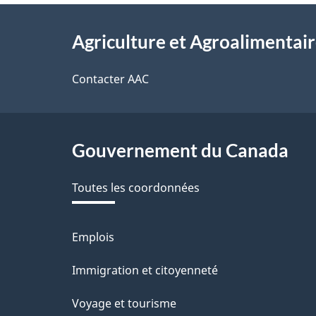
Au
Agriculture et Agroalimentai
sujet
du
Contacter AAC
gouvernement
Gouvernement du Canada
Toutes les coordonnées
Emplois
Thèmes
et
Immigration et citoyenneté
sujets
Voyage et tourisme