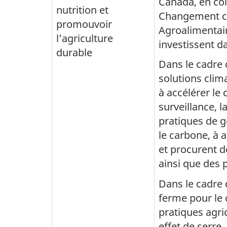
Canada, en co
nutrition et
Changement cl
promouvoir
Agroalimentair
l’agriculture
investissent d
durable
Dans le cadre 
solutions clim
à accélérer le 
surveillance, l
pratiques de g
le carbone, à 
et procurent 
ainsi que des p
Dans le cadre 
ferme pour le 
pratiques agri
effet de serre