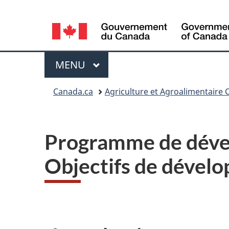
Sélection
de
Menu
la
MENU
PRINCIPAL
langue
Vous
Canada.ca
Agriculture et Agroalimentaire
êtes
ici
Programme de dével
Objectifs de dével