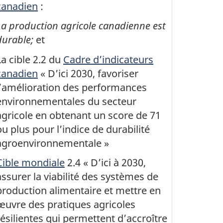
canadien
:
La production agricole canadienne est
durable;
et
La cible 2.2 du
Cadre d’indicateurs
canadien
« D’ici 2030, favoriser
l’amélioration des performances
environnementales du secteur
agricole en obtenant un score de 71
ou plus pour l’indice de durabilité
agroenvironnementale »
Cible mondiale
2.4 « D’ici à 2030,
assurer la viabilité des systèmes de
production alimentaire et mettre en
œuvre des pratiques agricoles
résilientes qui permettent d’accroître