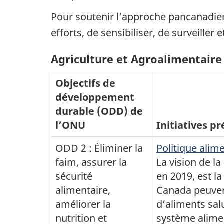
Pour soutenir l’approche pancanadie
efforts, de sensibiliser, de surveill
Agriculture et Agroalimentair
Objectifs de
développement
durable (ODD) de
l’ONU
Initiatives p
ODD 2 : Éliminer la
Politique alim
faim, assurer la
La vision de la
sécurité
en 2019, est l
alimentaire,
Canada peuvent
améliorer la
d’aliments salu
nutrition et
système alimen