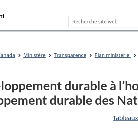
Skip
Skip
Passer
to
to
à
/
Recherche
main
"About
la
Government
content
this
version
of
site"
HTML
Canada
simplifiée
 Canada
Ministère
Transparence
Plan ministériel
oppement durable à l’ho
oppement durable des Nat
Tableaux