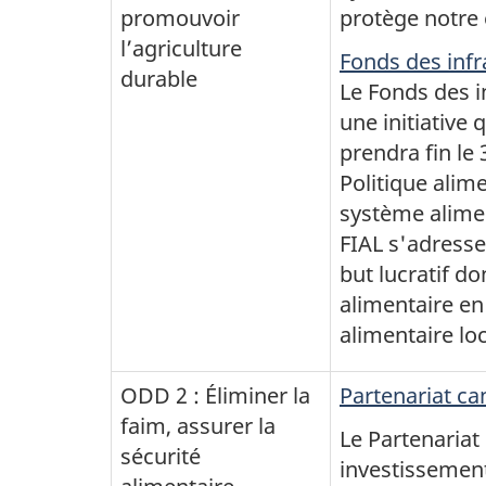
promouvoir
protège notre
l’agriculture
Fonds des infr
durable
Le Fonds des i
une initiative 
prendra fin le 
Politique ali
système alimen
FIAL s'adress
but lucratif do
alimentaire en
alimentaire loc
ODD 2 : Éliminer la
Partenariat ca
faim, assurer la
Le Partenariat
sécurité
investissement